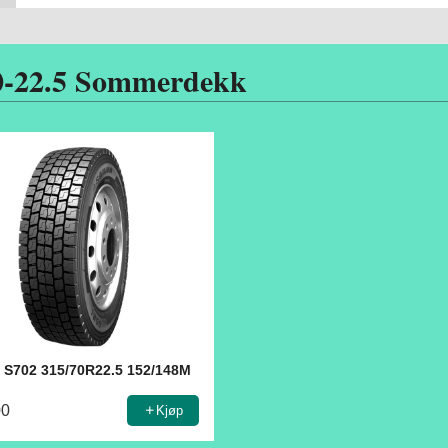
0-22.5 Sommerdekk
n S702 315/70R22.5 152/148M
00
Kjøp