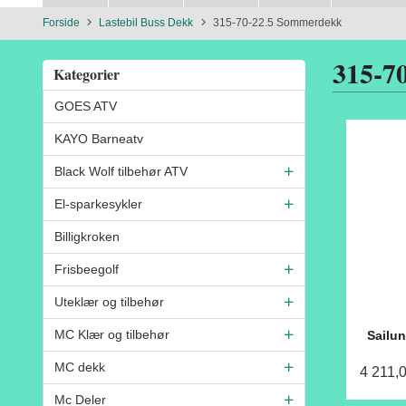
Forside
Lastebil Buss Dekk
315-70-22.5 Sommerdekk
315-7
Kategorier
GOES ATV
KAYO Barneatv
Black Wolf tilbehør ATV
El-sparkesykler
Billigkroken
Frisbeegolf
Uteklær og tilbehør
MC Klær og tilbehør
Sailu
MC dekk
4 211,
Mc Deler