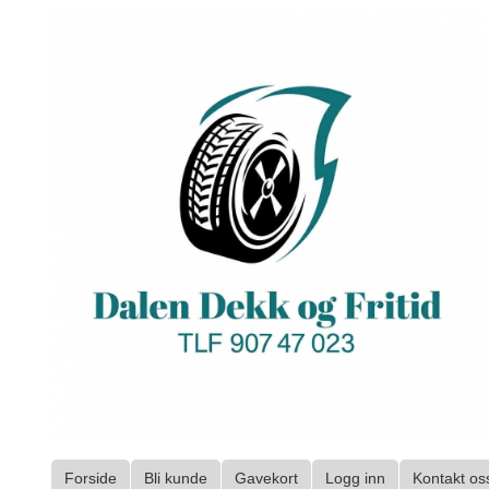
Gå
til
innholdet
Forside
Bli kunde
Gavekort
Logg inn
Kontakt os