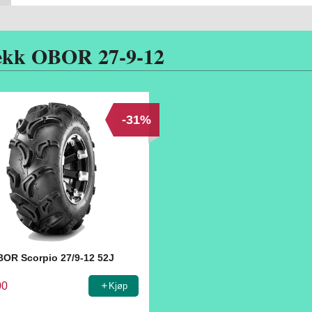
ekk OBOR 27-9-12
-31%
OR Scorpio 27/9-12 52J
00
Kjøp