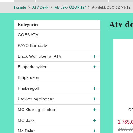
Forside
ATV Dekk
Atv dekk OBOR 12"
Atv dekk OBOR 27-9-12
Atv d
Kategorier
GOES ATV
KAYO Barneatv
Black Wolf tilbehør ATV
El-sparkesykler
Billigkroken
Frisbeegolf
Uteklær og tilbehør
MC Klær og tilbehør
OB
MC dekk
1 785,
2 590,00
Mc Deler