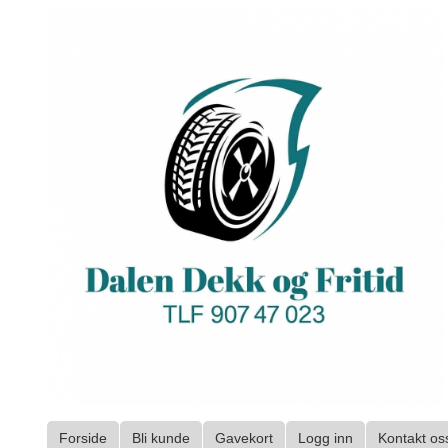
Gå
til
innholdet
Forside
Bli kunde
Gavekort
Logg inn
Kontakt os