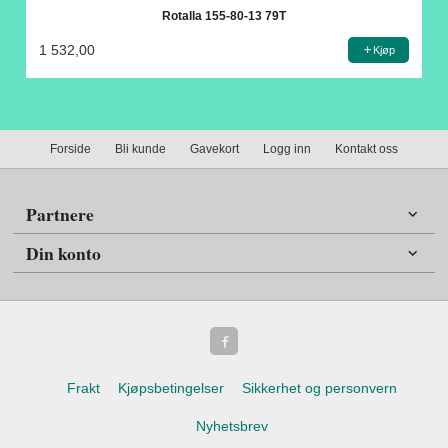
Rotalla 155-80-13 79T
1 532,00
Kjøp
Forside
Bli kunde
Gavekort
Logg inn
Kontakt oss
Partnere
Din konto
Frakt
Kjøpsbetingelser
Sikkerhet og personvern
Nyhetsbrev