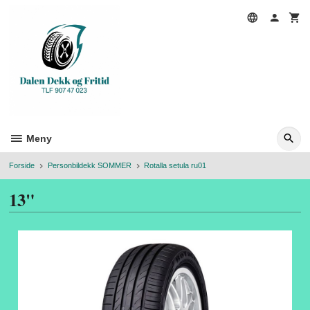
Gå
til
innholdet
Meny
Forside
Personbildekk SOMMER
Rotalla setula ru01
13"