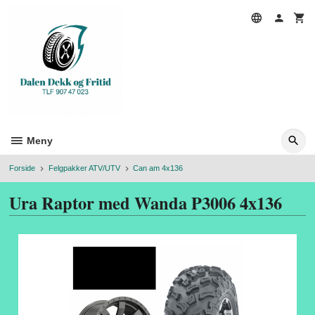
Gå
til
innholdet
Meny
Forside
Felgpakker ATV/UTV
Can am 4x136
Ura Raptor med Wanda P3006 4x136