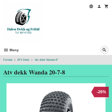
Gå
til
innholdet
Meny
Forside
ATV Dekk
Atv dekk Wanda 8"
Atv dekk Wanda 20-7-8
-26%