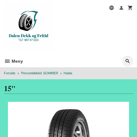
Gå
til
innholdet
Meny
Forside
Personbildekk SOMMER
Haida
15"