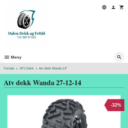
Gå
til
innholdet
Meny
Forside
ATV Dekk
Atv dekk Wanda 14"
Atv dekk Wanda 27-12-14
-32%