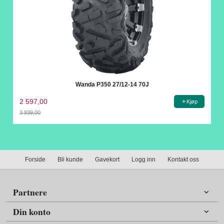
Wanda P350 27/12-14 70J
2 597,00
Kjøp
3 839,00
Rabatt
Forside
Bli kunde
Gavekort
Logg inn
Kontakt oss
Partnere
Din konto