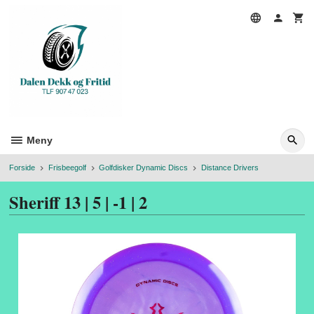
Gå
til
innholdet
Meny
Forside
Frisbeegolf
Golfdisker Dynamic Discs
Distance Drivers
Sheriff 13 | 5 | -1 | 2