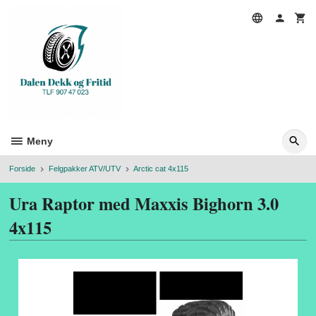
Gå
til
innholdet
Meny
Forside
Felgpakker ATV/UTV
Arctic cat 4x115
Ura Raptor med Maxxis Bighorn 3.0
4x115