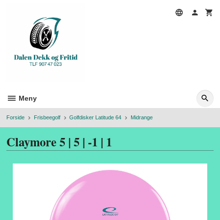
Gå
til
innholdet
Meny
Forside
Frisbeegolf
Golfdisker Latitude 64
Midrange
Claymore 5 | 5 | -1 | 1