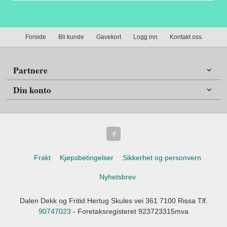
Forside
Bli kunde
Gavekort
Logg inn
Kontakt oss
Partnere
Din konto
Frakt
Kjøpsbetingelser
Sikkerhet og personvern
Nyhetsbrev
Dalen Dekk og Fritid Hertug Skules vei 361 7100 Rissa Tlf.
90747023
- Foretaksregisteret 923723315mva