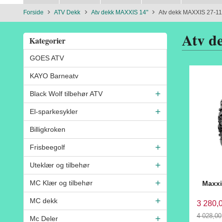
Forside
ATV Dekk
Atv dekk MAXXIS 14"
Atv dekk MAXXIS 27-11
Atv d
Kategorier
GOES ATV
KAYO Barneatv
Black Wolf tilbehør ATV
El-sparkesykler
Billigkroken
Frisbeegolf
Uteklær og tilbehør
MC Klær og tilbehør
Maxxi
MC dekk
3 280,
4 028,00
Mc Deler