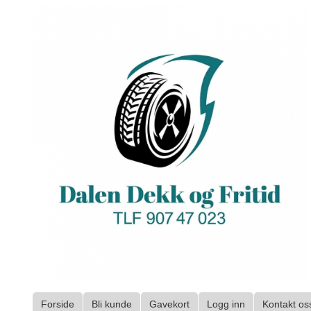
Gå
til
innholdet
Forside
Bli kunde
Gavekort
Logg inn
Kontakt os