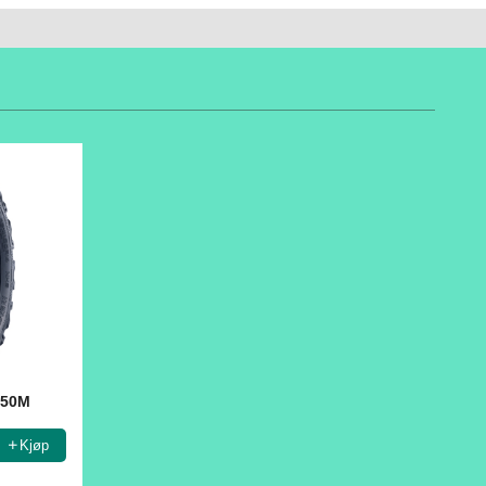
 50M
Kjøp