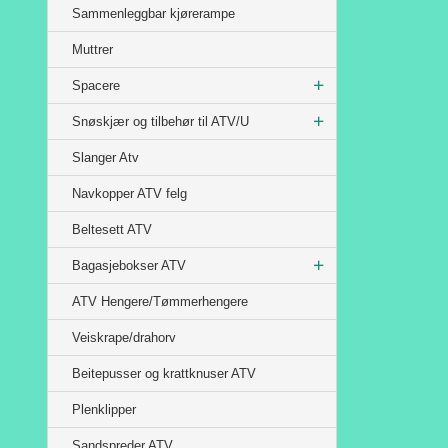
Sammenleggbar kjørerampe
Muttrer
Spacere
Snøskjær og tilbehør til ATV/U
Slanger Atv
Navkopper ATV felg
Beltesett ATV
Bagasjebokser ATV
ATV Hengere/Tømmerhengere
Veiskrape/drahorv
Beitepusser og krattknuser ATV
Plenklipper
Sandspreder ATV