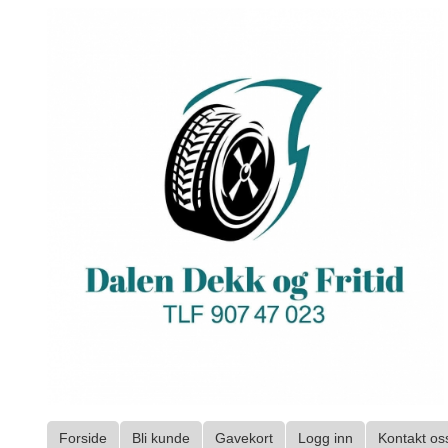
Gå
til
innholdet
Forside
Bli kunde
Gavekort
Logg inn
Kontakt os