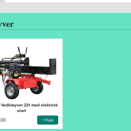
yver
Vedkløyver 22t med elektrisk
start
,00
Kjøp