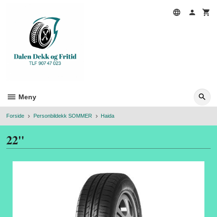
Gå
til
innholdet
Meny
Forside
Personbildekk SOMMER
Haida
22"