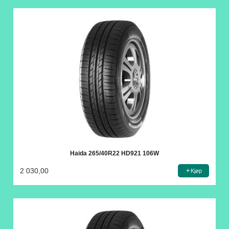
Haida 265/40R22 HD921 106W
2 030,00
Kjøp