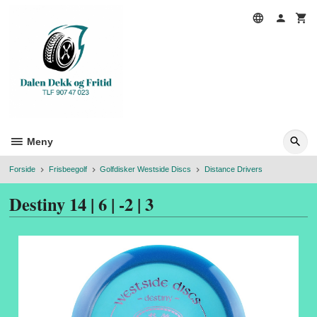
Gå
til
innholdet
Meny
Forside
Frisbeegolf
Golfdisker Westside Discs
Distance Drivers
Destiny 14 | 6 | -2 | 3