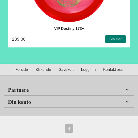
VIP Destiny 173+
239,00
Les mer
Forside
Bli kunde
Gavekort
Logg inn
Kontakt oss
Partnere
Din konto