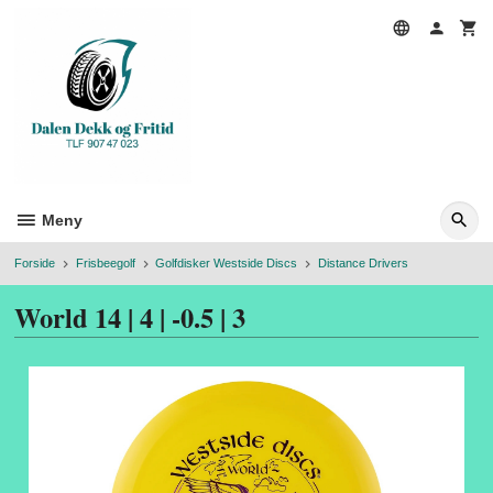
Gå
til
innholdet
Meny
Forside
Frisbeegolf
Golfdisker Westside Discs
Distance Drivers
World 14 | 4 | -0.5 | 3