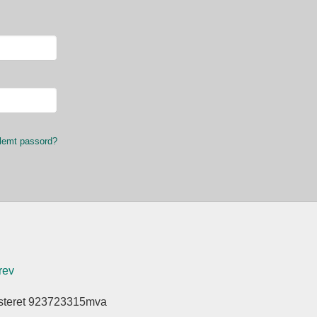
lemt passord?
rev
isteret 923723315mva