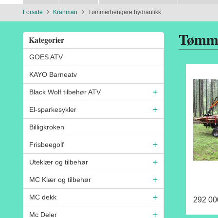
Forside
Kranman
Tømmerhengere hydraulikk
Tømme
Kategorier
GOES ATV
KAYO Barneatv
Black Wolf tilbehør ATV
El-sparkesykler
Billigkroken
Frisbeegolf
Uteklær og tilbehør
MC Klær og tilbehør
MC dekk
292 00
Mc Deler