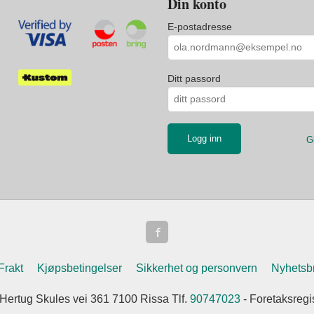
Din konto
E-postadresse
Ditt passord
G
Frakt
Kjøpsbetingelser
Sikkerhet og personvern
Nyhetsb
 Hertug Skules vei 361 7100 Rissa Tlf.
90747023
- Foretaksreg