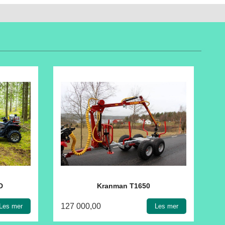
D
Kranman T1650
127 000,00
Les mer
Les mer