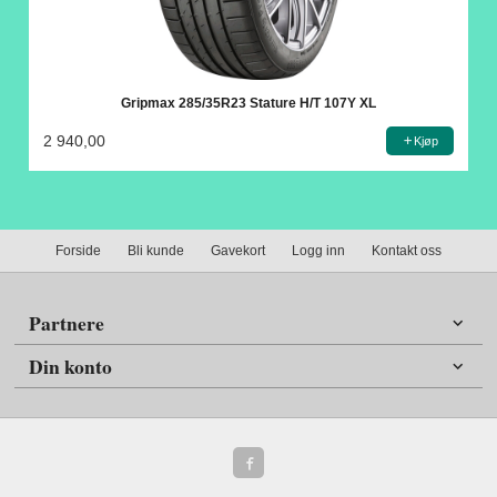
Gripmax 285/35R23 Stature H/T 107Y XL
2 940,00
Kjøp
Forside
Bli kunde
Gavekort
Logg inn
Kontakt oss
Partnere
Din konto