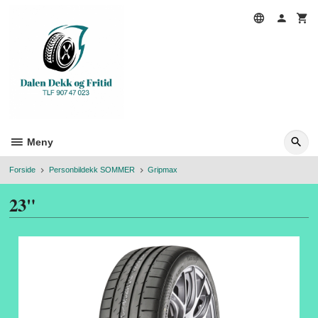
Gå
til
innholdet
Meny
Forside
Personbildekk SOMMER
Gripmax
23"