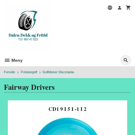
Gå
til
innholdet
Meny
Forside
Frisbeegolf
Golfdisker Discmania
Fairway Drivers
CD1 9 I 5 I -1 I 2