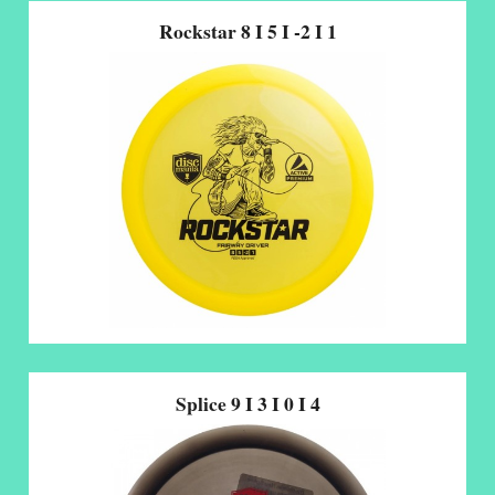
Rockstar 8 I 5 I -2 I 1
Splice 9 I 3 I 0 I 4