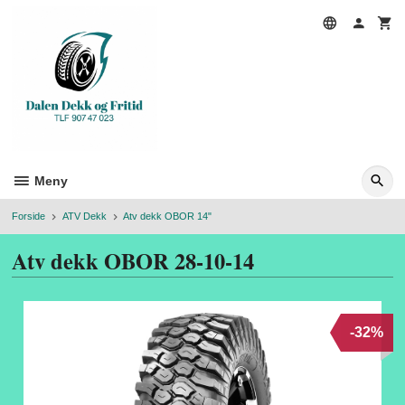
Gå
til
innholdet
Meny
Forside
ATV Dekk
Atv dekk OBOR 14"
Atv dekk OBOR 28-10-14
-32%