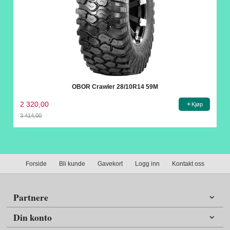
OBOR Crawler 28/10R14 59M
2 320,00
Kjøp
3 414,00
Rabatt
Forside
Bli kunde
Gavekort
Logg inn
Kontakt oss
Partnere
Din konto