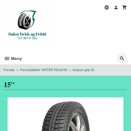
Gå
til
innholdet
Meny
Forside
Personbildekk VINTER PIGGFRI
Antares grip 20
15"