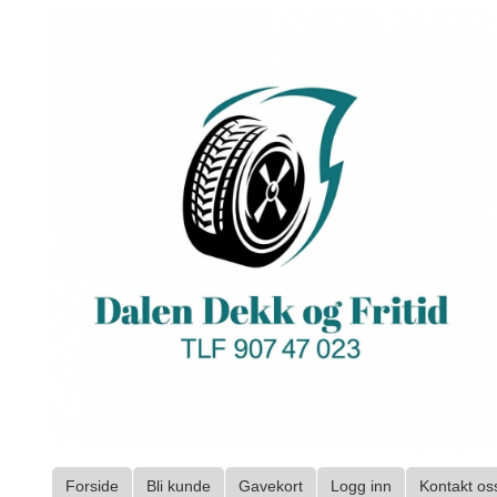
Gå
til
innholdet
Forside
Bli kunde
Gavekort
Logg inn
Kontakt os