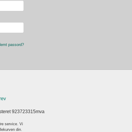
lemt passord?
rev
isteret 923723315mva
re service. Vi
dlekurven din.