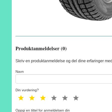
Produktanmeldelser (0)
Skriv en produktanmeldelse og del dine erfaringer med
Navn
Din vurdering?
1 star
2 star
3 star
4 star
5 star
6 star
Oppgi en tittel for anmeldelsen din