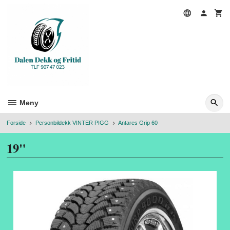
Gå
til
innholdet
Meny
Forside
Personbildekk VINTER PIGG
Antares Grip 60
19"