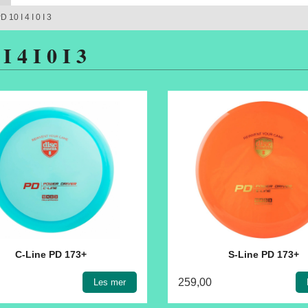
D 10 I 4 I 0 I 3
I 4 I 0 I 3
C-Line PD 173+
S-Line PD 173+
259,00
Les mer