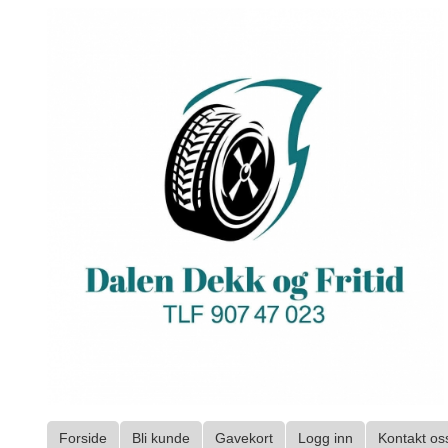
Gå
til
innholdet
Forside
Bli kunde
Gavekort
Logg inn
Kontakt os