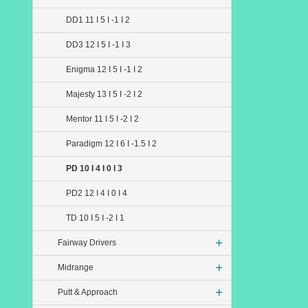
DD1 11 I 5 I -1 I 2
DD3 12 I 5 I -1 I 3
Enigma 12 I 5 I -1 I 2
Majesty 13 I 5 I -2 I 2
Mentor 11 I 5 I -2 I 2
Paradigm 12 I 6 I -1.5 I 2
PD 10 I 4 I 0 I 3
PD2 12 I 4 I 0 I 4
TD 10 I 5 I -2 I 1
Fairway Drivers
Midrange
Putt & Approach