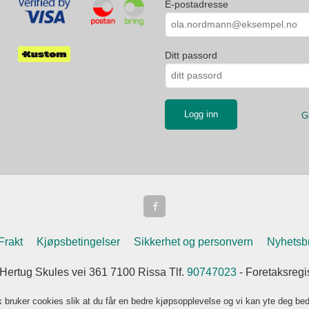
E-postadresse
Ditt passord
G
Frakt
Kjøpsbetingelser
Sikkerhet og personvern
Nyhetsb
 Hertug Skules vei 361 7100 Rissa Tlf.
90747023
- Foretaksreg
k bruker cookies slik at du får en bedre kjøpsopplevelse og vi kan yte deg bed