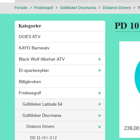
Forside
Frisbeegolf
Golfdisker Discmania
Distance Drivers
P
PD 10 
Kategorier
GOES ATV
KAYO Barneatv
Black Wolf tilbehør ATV
El-sparkesykler
Billigkroken
Frisbeegolf
Golfdisker Latitude 64
Golfdisker Discmania
Distance Drivers
239,00
DD 11 I 6 I -3 I 2