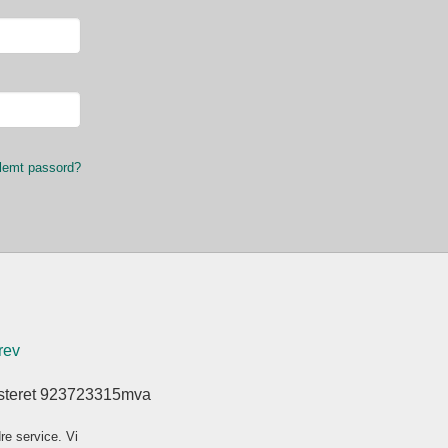
lemt passord?
rev
isteret 923723315mva
re service. Vi