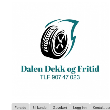
Gå
til
innholdet
Forside
Bli kunde
Gavekort
Logg inn
Kontakt os