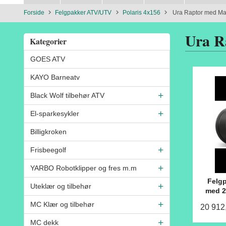
Forside
Felgpakker ATV/UTV
Polaris 4x156
Ura Raptor med Ma
Ura R
Kategorier
GOES ATV
KAYO Barneatv
Black Wolf tilbehør ATV
El-sparkesykler
Billigkroken
Frisbeegolf
YARBO Robotklipper og fres m.m
Felgp
Uteklær og tilbehør
med 2
MC Klær og tilbehør
20 912
MC dekk