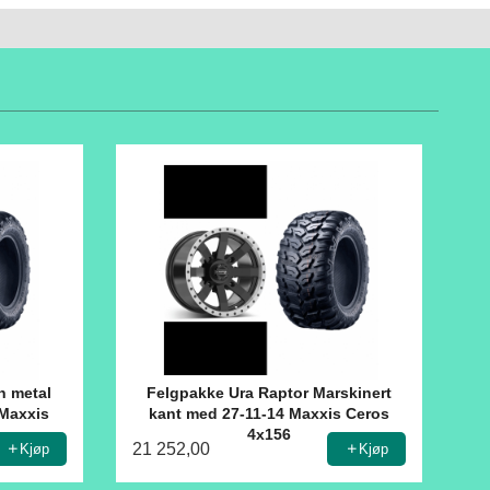
n metal
Felgpakke Ura Raptor Marskinert
 Maxxis
kant med 27-11-14 Maxxis Ceros
4x156
21 252,00
Kjøp
Kjøp