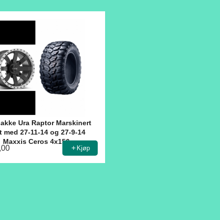
akke Ura Raptor Marskinert
t med 27-11-14 og 27-9-14
Maxxis Ceros 4x156
,00
Kjøp