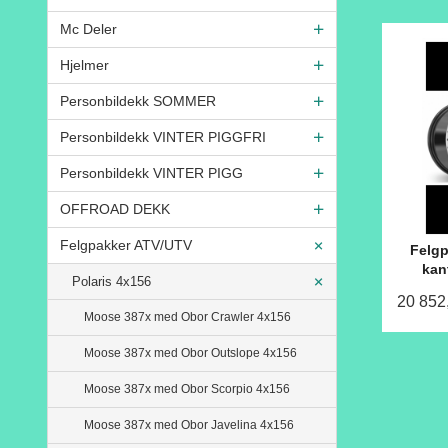
Mc Deler
Hjelmer
Personbildekk SOMMER
Personbildekk VINTER PIGGFRI
Personbildekk VINTER PIGG
OFFROAD DEKK
Felgpakker ATV/UTV
Felgp
kan
Polaris 4x156
20 852
Moose 387x med Obor Crawler 4x156
Moose 387x med Obor Outslope 4x156
Moose 387x med Obor Scorpio 4x156
Moose 387x med Obor Javelina 4x156