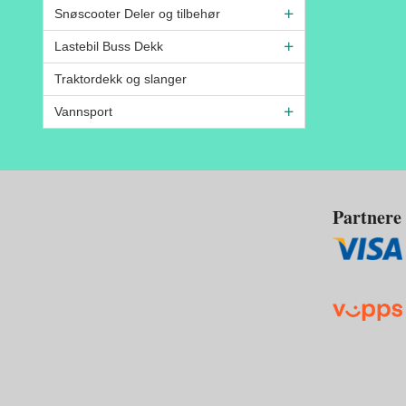
Snøscooter Deler og tilbehør
Lastebil Buss Dekk
Traktordekk og slanger
Vannsport
Partnere