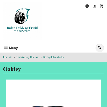
Gå
til
innholdet
Meny
Forside
Uteklær og tilbehør
Beskyttelsesbriller
Oakley