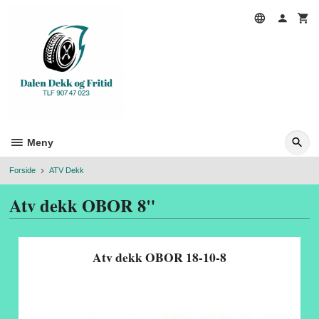
Gå
til
innholdet
Meny
Forside
ATV Dekk
Atv dekk OBOR 8"
Atv dekk OBOR 18-10-8