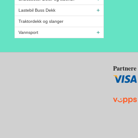
Lastebil Buss Dekk
Traktordekk og slanger
Vannsport
Partnere