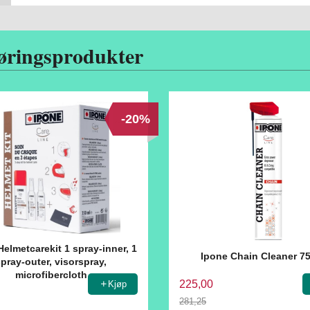
øringsprodukter
-20%
elmetcarekit 1 spray-inner, 1
Ipone Chain Cleaner 7
spray-outer, visorspray,
microfibercloth
225,00
Kjøp
281,25