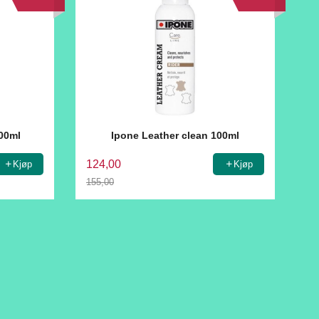
300ml
Ipone Leather clean 100ml
124,00
Kjøp
Kjøp
155,00
Rabatt