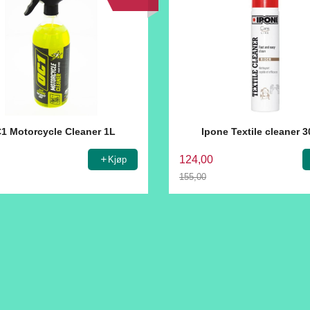
1 Motorcycle Cleaner 1L
Ipone Textile cleaner 
124,00
Kjøp
155,00
Rabatt