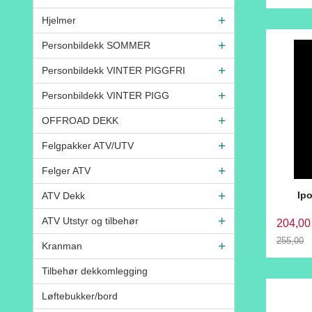
Rabatt
Hjelmer
Personbildekk SOMMER
Personbildekk VINTER PIGGFRI
Personbildekk VINTER PIGG
OFFROAD DEKK
Felgpakker ATV/UTV
Felger ATV
Ip
ATV Dekk
ATV Utstyr og tilbehør
204,00
255,00
Kranman
Rabatt
Tilbehør dekkomlegging
Løftebukker/bord