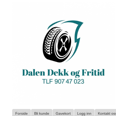
Gå
til
innholdet
Forside
Bli kunde
Gavekort
Logg inn
Kontakt os