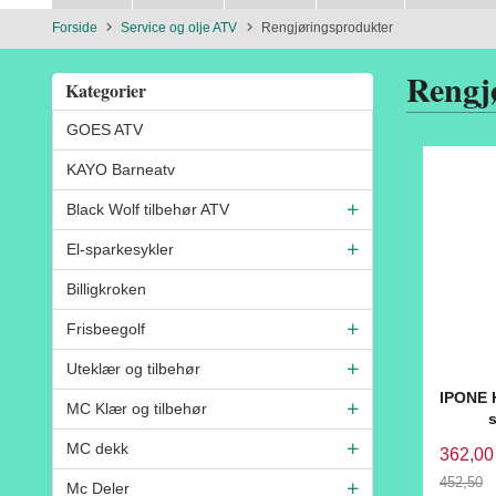
Forside
Service og olje ATV
Rengjøringsprodukter
Rengj
Kategorier
GOES ATV
KAYO Barneatv
Black Wolf tilbehør ATV
El-sparkesykler
Billigkroken
Frisbeegolf
Uteklær og tilbehør
IPONE H
MC Klær og tilbehør
MC dekk
362,00
452,50
Mc Deler