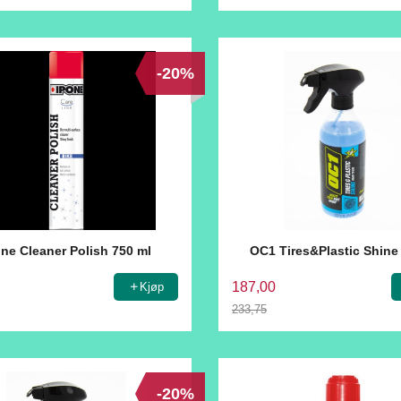
Rabatt
-20%
one Cleaner Polish 750 ml
OC1 Tires&Plastic Shine
187,00
Kjøp
233,75
Rabatt
-20%