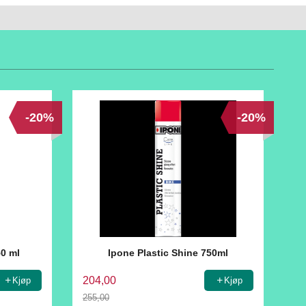
-20%
-20%
50 ml
Ipone Plastic Shine 750ml
204,00
Kjøp
Kjøp
255,00