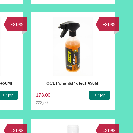
Rabatt
-20%
-20%
 450Ml
OC1 Polish&Protect 450Ml
178,00
Kjøp
Kjøp
222,50
Rabatt
-20%
-20%