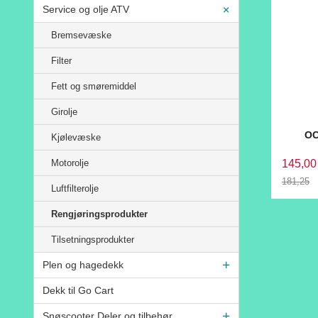
Service og olje ATV
Bremsevæske
Filter
Fett og smøremiddel
Girolje
OC
Kjølevæske
145,00
Motorolje
181,25
Luftfilterolje
Rabatt
Rengjøringsprodukter
Tilsetningsprodukter
Plen og hagedekk
Dekk til Go Cart
Snøscooter Deler og tilbehør