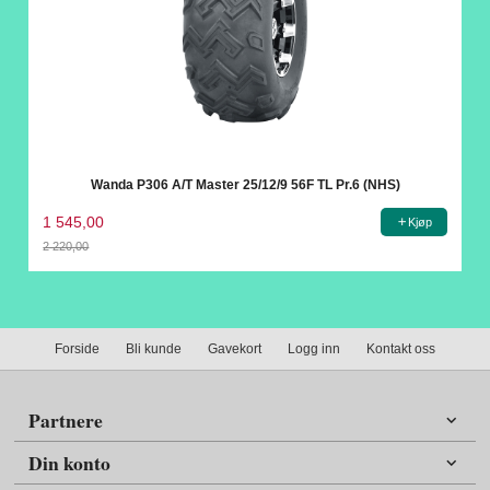
Wanda P306 A/T Master 25/12/9 56F TL Pr.6 (NHS)
1 545,00
Kjøp
2 220,00
Rabatt
Forside
Bli kunde
Gavekort
Logg inn
Kontakt oss
Partnere
Din konto