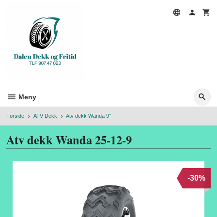
Gå
til
innholdet
Meny
Forside
ATV Dekk
Atv dekk Wanda 9"
Atv dekk Wanda 25-12-9
-30%