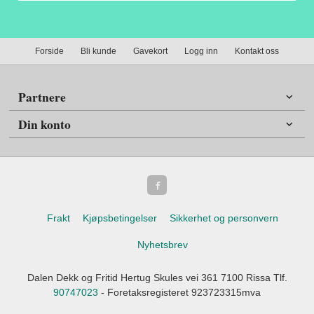
Forside
Bli kunde
Gavekort
Logg inn
Kontakt oss
Partnere
Din konto
Frakt
Kjøpsbetingelser
Sikkerhet og personvern
Nyhetsbrev
Dalen Dekk og Fritid Hertug Skules vei 361 7100 Rissa Tlf.
90747023
- Foretaksregisteret 923723315mva