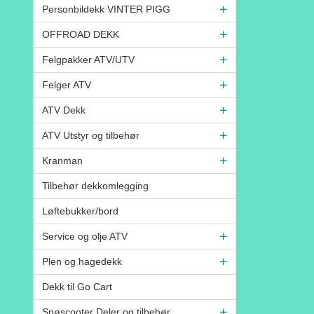
Personbildekk VINTER PIGG
OFFROAD DEKK
Felgpakker ATV/UTV
Felger ATV
ATV Dekk
ATV Utstyr og tilbehør
Kranman
Tilbehør dekkomlegging
Løftebukker/bord
Service og olje ATV
Plen og hagedekk
Dekk til Go Cart
Snøscooter Deler og tilbehør