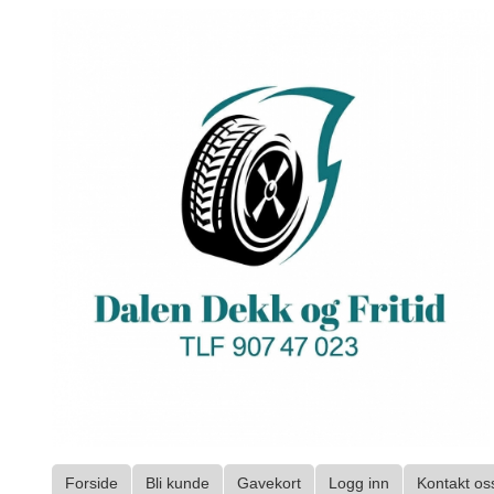
Gå
til
innholdet
Forside
Bli kunde
Gavekort
Logg inn
Kontakt os