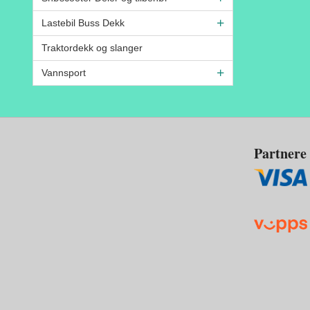
Lastebil Buss Dekk
Traktordekk og slanger
Vannsport
Partnere