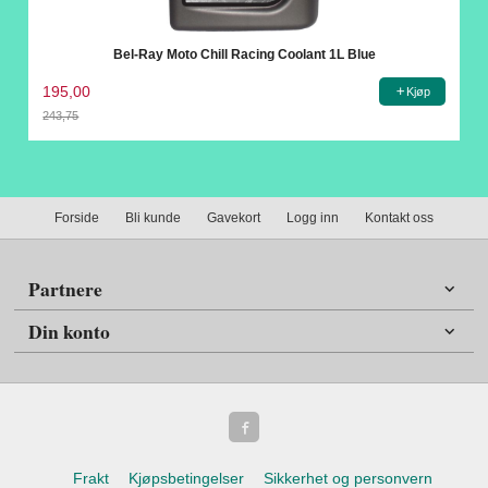
Bel-Ray Moto Chill Racing Coolant 1L Blue
195,00
Kjøp
243,75
Rabatt
Forside
Bli kunde
Gavekort
Logg inn
Kontakt oss
Partnere
Din konto
Frakt
Kjøpsbetingelser
Sikkerhet og personvern