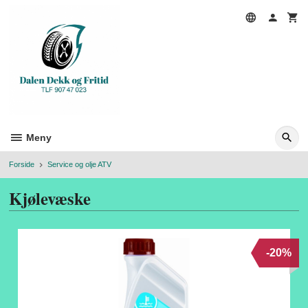
Gå
til
innholdet
Meny
Forside
Service og olje ATV
Kjølevæske
-20%