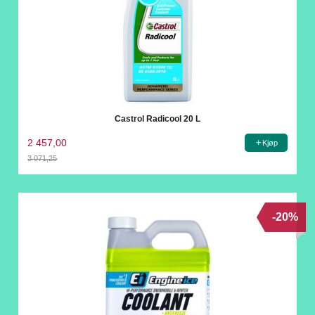
Castrol Radicool 20 L
2 457,00
Kjøp
3 071,25
Rabatt
-20%