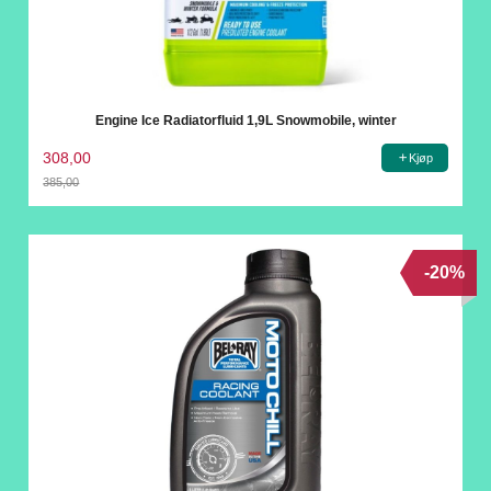
Engine Ice Radiatorfluid 1,9L Snowmobile, winter
308,00
Kjøp
385,00
Rabatt
-20%