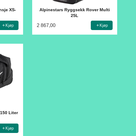
nsje XS-
Alpinestars Ryggsekk Rover Multi
25L
2 867,00
Kjøp
Kjøp
150 Liter
Kjøp