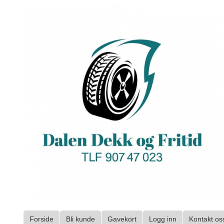
Gå
til
innholdet
Forside
Bli kunde
Gavekort
Logg inn
Kontakt os