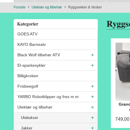
Forside
Uteklær og tilbehør
Ryggsekker & Vesker
Ryggs
Kategorier
GOES ATV
KAYO Barneatv
Black Wolf tilbehør ATV
El-sparkesykler
Billigkroken
Frisbeegolf
YARBO Robotklipper og fres m.m
Grand
Uteklær og tilbehør
Utebukser
749,00
Jakker