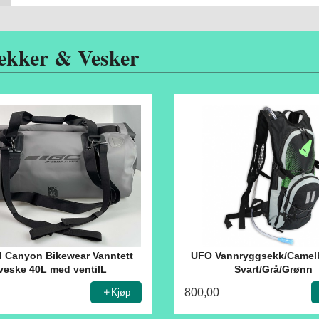
ekker & Vesker
 Canyon Bikewear Vanntett
UFO Vannryggsekk/Camel
veske 40L med ventilL
Svart/Grå/Grønn
800,00
Kjøp