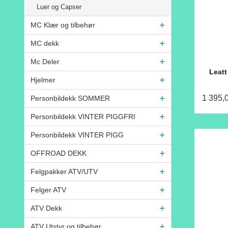
Luer og Capser
MC Klær og tilbehør
MC dekk
Mc Deler
Leat
Hjelmer
1 395,
Personbildekk SOMMER
Personbildekk VINTER PIGGFRI
Personbildekk VINTER PIGG
OFFROAD DEKK
Felgpakker ATV/UTV
Felger ATV
ATV Dekk
ATV Utstyr og tilbehør