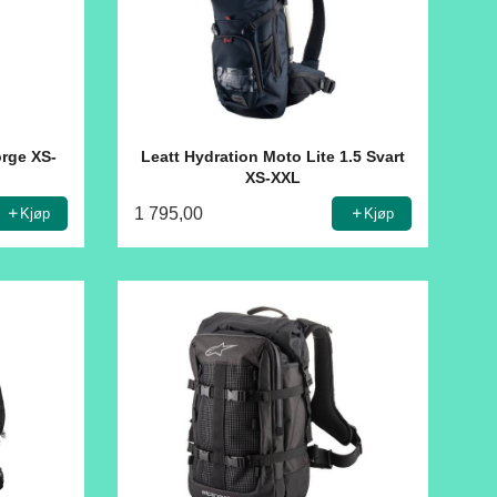
orge XS-
Leatt Hydration Moto Lite 1.5 Svart
XS-XXL
1 795,00
Kjøp
Kjøp