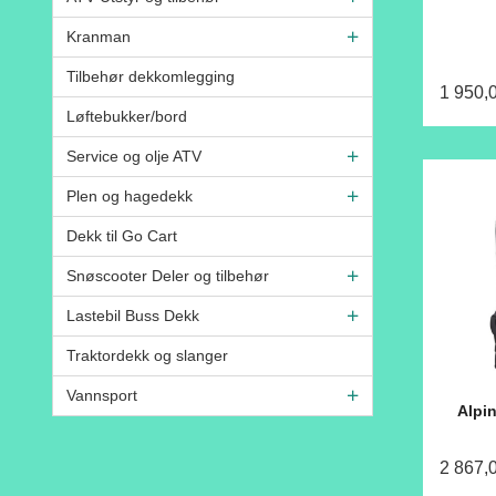
Kranman
Tilbehør dekkomlegging
1 950,
Løftebukker/bord
Service og olje ATV
Plen og hagedekk
Dekk til Go Cart
Snøscooter Deler og tilbehør
Lastebil Buss Dekk
Traktordekk og slanger
Vannsport
Alpi
2 867,