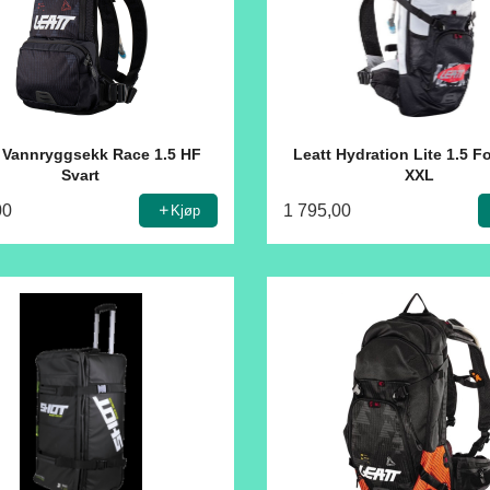
t Vannryggsekk Race 1.5 HF
Leatt Hydration Lite 1.5 F
Svart
XXL
00
1 795,00
Kjøp