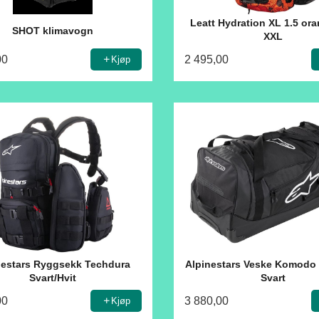
Leatt Hydration XL 1.5 ora
SHOT klimavogn
XXL
00
2 495,00
Kjøp
nestars Ryggsekk Techdura
Alpinestars Veske Komodo 
Svart/Hvit
Svart
00
3 880,00
Kjøp