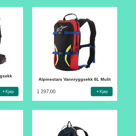
gsekk
Alpinestars Vannryggsekk 6L Mulit
1 297,00
Kjøp
Kjøp