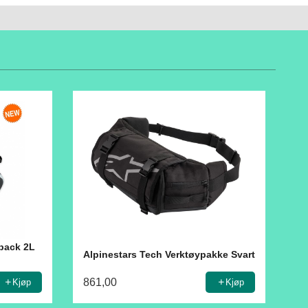
back 2L
Alpinestars Tech Verktøypakke Svart
861,00
Kjøp
Kjøp