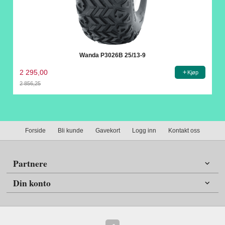
Wanda P3026B 25/13-9
2 295,00
Kjøp
2 856,25
Rabatt
Forside
Bli kunde
Gavekort
Logg inn
Kontakt oss
Partnere
Din konto