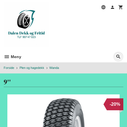
Gå
til
innholdet
Meny
Forside
Plen og hagedekk
Wanda
9"
-20%