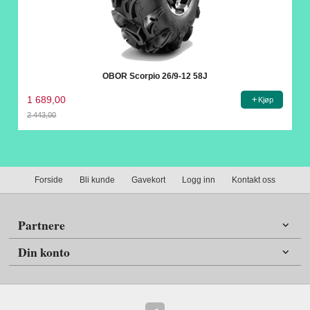
OBOR Scorpio 26/9-12 58J
1 689,00
Kjøp
2 443,00
Rabatt
Forside
Bli kunde
Gavekort
Logg inn
Kontakt oss
Partnere
Din konto