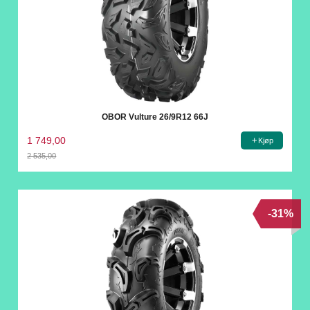
OBOR Vulture 26/9R12 66J
1 749,00
Kjøp
2 535,00
Rabatt
-31%