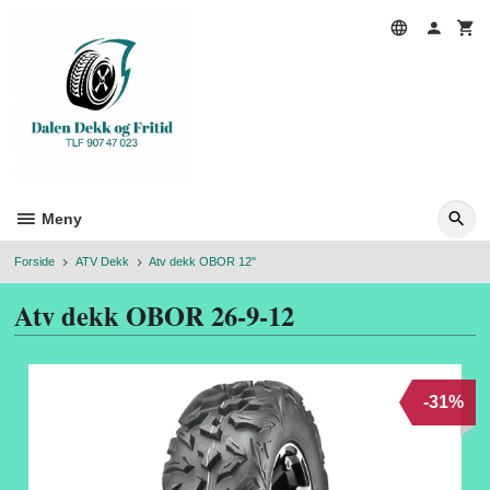
Gå
til
innholdet
Meny
Forside
ATV Dekk
Atv dekk OBOR 12"
Atv dekk OBOR 26-9-12
-31%