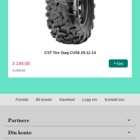
CST Tire Stag CU58 29-11-14
3 149,00
Kjøp
3 289,00
Rabatt
Forside
Bli kunde
Gavekort
Logg inn
Kontakt oss
Partnere
Din konto