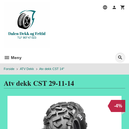
Gå
til
innholdet
Meny
Forside
ATV Dekk
Atv dekk CST 14"
Atv dekk CST 29-11-14
-4%