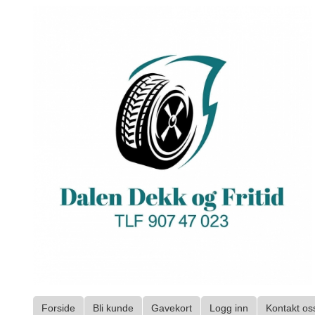
Gå
til
innholdet
Forside
Bli kunde
Gavekort
Logg inn
Kontakt os