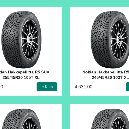
ian Hakkapeliitta R5 SUV
Nokian Hakkapeliitta R
255/45R20 105T XL
245/45R20 103T X
00
4 631,00
Kjøp