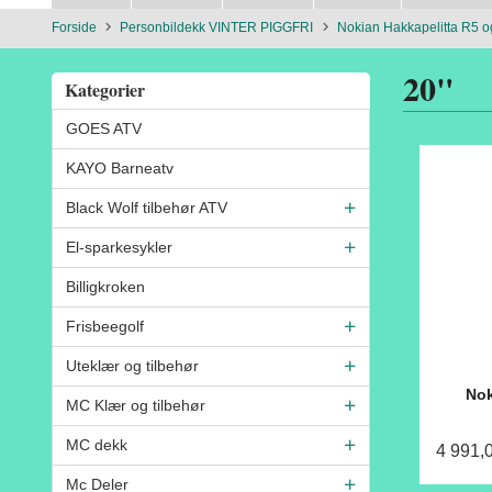
Forside
Personbildekk VINTER PIGGFRI
Nokian Hakkapelitta R5 
20"
Kategorier
GOES ATV
KAYO Barneatv
Black Wolf tilbehør ATV
El-sparkesykler
Billigkroken
Frisbeegolf
Uteklær og tilbehør
Nok
MC Klær og tilbehør
MC dekk
4 991,
Mc Deler