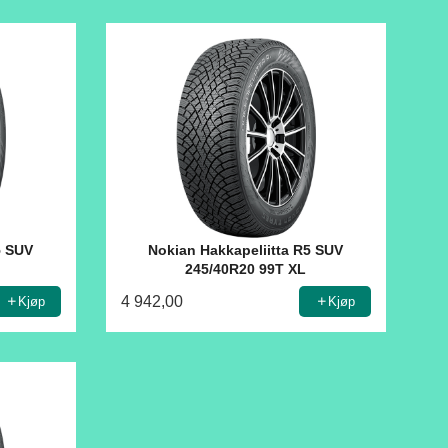
5 SUV
Nokian Hakkapeliitta R5 SUV
L
245/40R20 99T XL
4 942,00
Kjøp
Kjøp