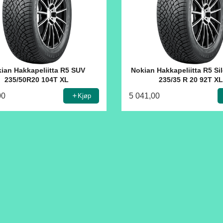
ian Hakkapeliitta R5 SUV
Nokian Hakkapeliitta R5 Si
235/50R20 104T XL
235/35 R 20 92T X
00
5 041,00
Kjøp