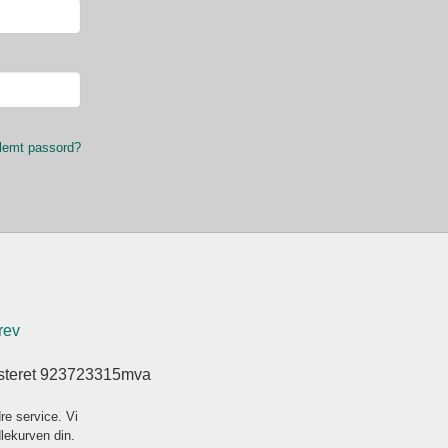
lemt passord?
rev
isteret 923723315mva
re service. Vi
dlekurven din.