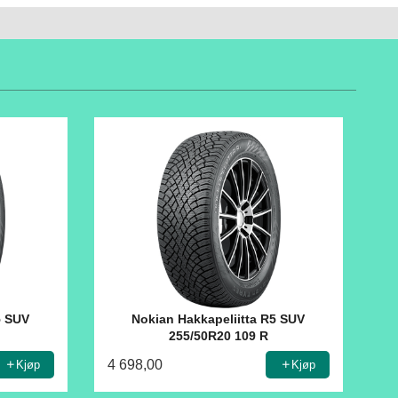
5 SUV
Nokian Hakkapeliitta R5 SUV
255/50R20 109 R
4 698,00
Kjøp
Kjøp