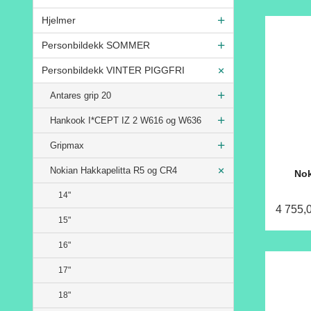
Hjelmer
Personbildekk SOMMER
Personbildekk VINTER PIGGFRI
Antares grip 20
Hankook I*CEPT IZ 2 W616 og W636
Gripmax
Nokian Hakkapelitta R5 og CR4
Nok
14"
4 755,
15"
16"
17"
18"