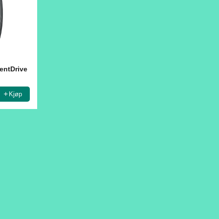
lentDrive
L
Kjøp