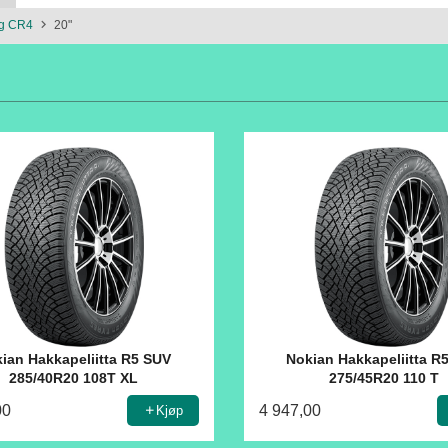
og CR4
20"
ian Hakkapeliitta R5 SUV
Nokian Hakkapeliitta R
285/40R20 108T XL
275/45R20 110 T
00
4 947,00
Kjøp