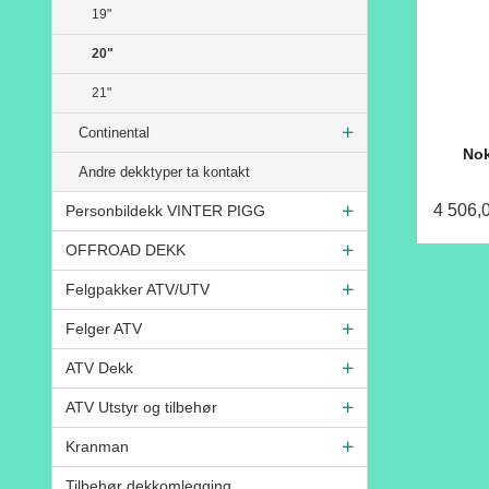
19"
20"
21"
Continental
Nok
Andre dekktyper ta kontakt
4 506,
Personbildekk VINTER PIGG
OFFROAD DEKK
Felgpakker ATV/UTV
Felger ATV
ATV Dekk
ATV Utstyr og tilbehør
Kranman
Tilbehør dekkomlegging