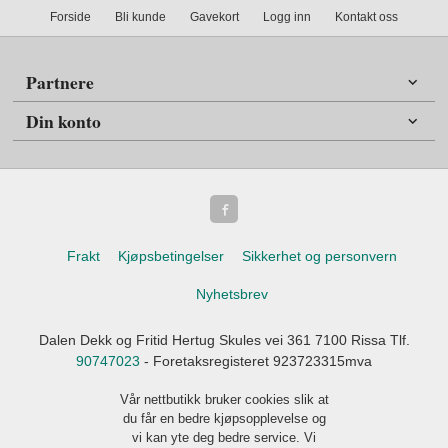
Forside
Bli kunde
Gavekort
Logg inn
Kontakt oss
Partnere
Din konto
Frakt
Kjøpsbetingelser
Sikkerhet og personvern
Nyhetsbrev
Dalen Dekk og Fritid Hertug Skules vei 361 7100 Rissa Tlf.
90747023
- Foretaksregisteret 923723315mva
Vår nettbutikk bruker cookies slik at
du får en bedre kjøpsopplevelse og
vi kan yte deg bedre service. Vi