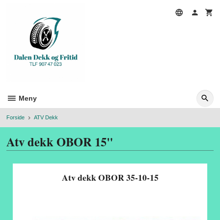
Gå
til
innholdet
Meny
Forside
ATV Dekk
Atv dekk OBOR 15"
Atv dekk OBOR 35-10-15