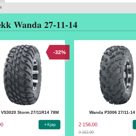
14
ekk Wanda 27-11-14
-32%
 VS3020 Storm 27/11R14 78M
Wanda P3006 27/11-14
00
2 156,00
Kjøp
3 162,00