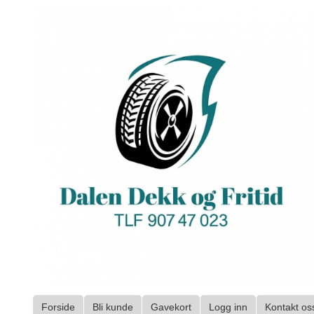
Gå
til
innholdet
Forside
Bli kunde
Gavekort
Logg inn
Kontakt os