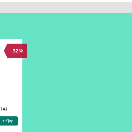
-32%
 74J
Kjøp