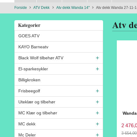
Forside
ATV Dekk
Atv dekk Wanda 14"
Atv dekk Wanda 27-11-
Atv d
Kategorier
GOES ATV
KAYO Barneatv
Black Wolf tilbehør ATV
El-sparkesykler
Billigkroken
Frisbeegolf
Uteklær og tilbehør
MC Klær og tilbehør
Wanda
MC dekk
2 476,
3 654,00
Mc Deler