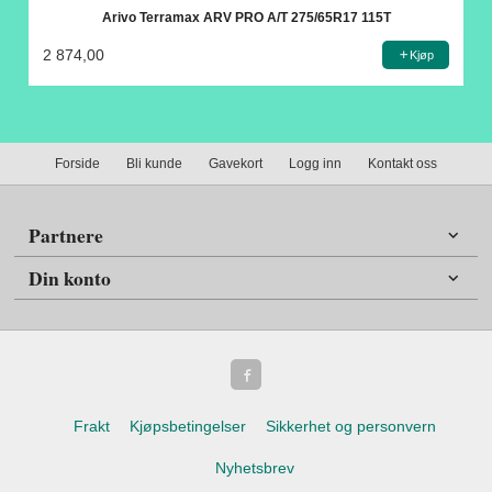
Arivo Terramax ARV PRO A/T 275/65R17 115T
2 874,00
Kjøp
Forside
Bli kunde
Gavekort
Logg inn
Kontakt oss
Partnere
Din konto
Frakt
Kjøpsbetingelser
Sikkerhet og personvern
Nyhetsbrev