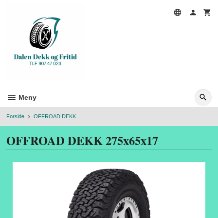
Gå
til
innholdet
Meny
Forside
OFFROAD DEKK
OFFROAD DEKK 275x65x17