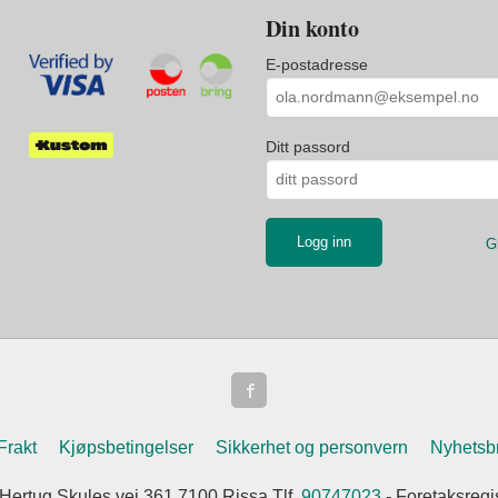
Din konto
E-postadresse
Ditt passord
G
Frakt
Kjøpsbetingelser
Sikkerhet og personvern
Nyhetsb
 Hertug Skules vei 361 7100 Rissa Tlf.
90747023
- Foretaksreg