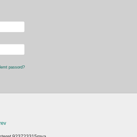
lemt passord?
rev
isteret 923723315mva