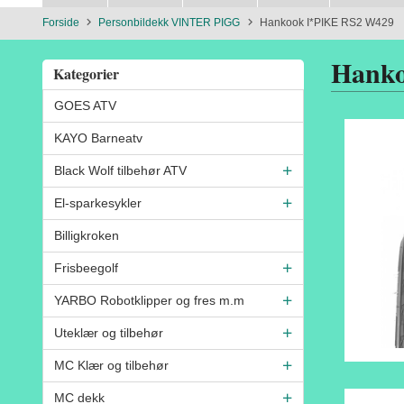
Forside
Personbildekk VINTER PIGG
Hankook I*PIKE RS2 W429
Hanko
Kategorier
GOES ATV
KAYO Barneatv
Black Wolf tilbehør ATV
El-sparkesykler
Billigkroken
Frisbeegolf
YARBO Robotklipper og fres m.m
Uteklær og tilbehør
MC Klær og tilbehør
MC dekk