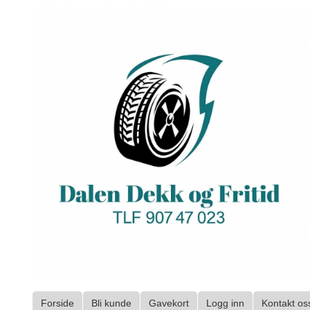
Gå
til
innholdet
Forside
Bli kunde
Gavekort
Logg inn
Kontakt os