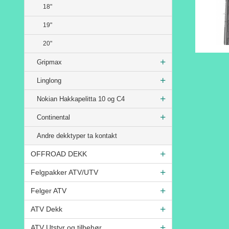
18"
19"
20"
Gripmax
Linglong
Nokian Hakkapelitta 10 og C4
Continental
Andre dekktyper ta kontakt
OFFROAD DEKK
Felgpakker ATV/UTV
Felger ATV
ATV Dekk
ATV Utstyr og tilbehør