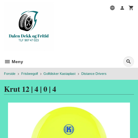
Gå
til
innholdet
Meny
Forside
Frisbeegolf
Golfdisker Kastaplast
Distance Drivers
Krut 12 | 4 | 0 | 4