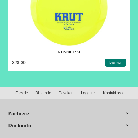
K1 Krut 173+
328,00
Les mer
Forside
Bli kunde
Gavekort
Logg inn
Kontakt oss
Partnere
Din konto