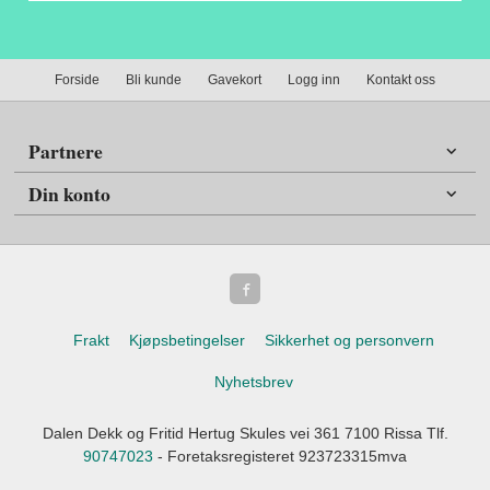
Forside
Bli kunde
Gavekort
Logg inn
Kontakt oss
Partnere
Din konto
Frakt
Kjøpsbetingelser
Sikkerhet og personvern
Nyhetsbrev
Dalen Dekk og Fritid Hertug Skules vei 361 7100 Rissa Tlf.
90747023
- Foretaksregisteret 923723315mva