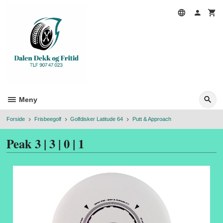
Gå
til
innholdet
Meny
Forside
Frisbeegolf
Golfdisker Latitude 64
Putt & Approach
Peak 3 | 3 | 0 | 1