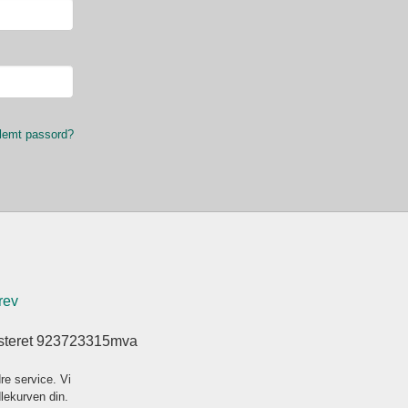
lemt passord?
rev
isteret 923723315mva
re service. Vi
dlekurven din.