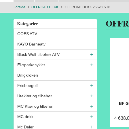
Forside
OFFROAD DEKK
OFFROAD DEKK 265x60x18
OFFR
Kategorier
GOES ATV
KAYO Barneatv
Black Wolf tilbehør ATV
El-sparkesykler
Billigkroken
Frisbeegolf
Uteklær og tilbehør
BF G
MC Klær og tilbehør
MC dekk
4 638,
Mc Deler