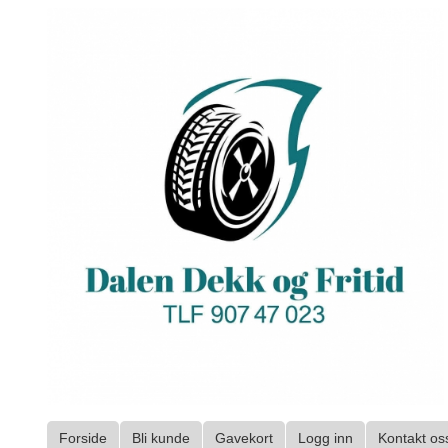
Gå
til
innholdet
Forside
Bli kunde
Gavekort
Logg inn
Kontakt os