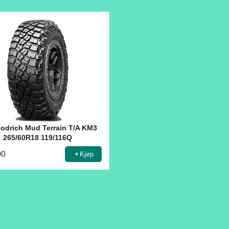
odrich Mud Terrain T/A KM3
265/60R18 119/116Q
00
Kjøp