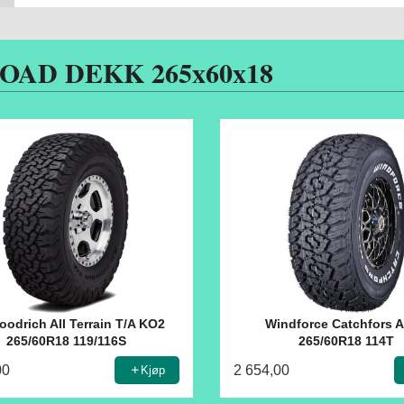
OAD DEKK 265x60x18
oodrich All Terrain T/A KO2
Windforce Catchfors A/
265/60R18 119/116S
265/60R18 114T
00
2 654,00
Kjøp