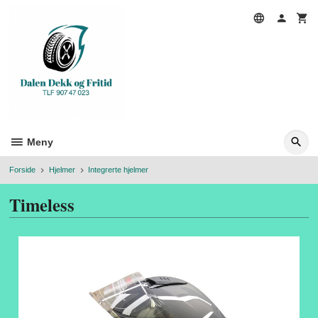
Gå
til
innholdet
Meny
Forside
Hjelmer
Integrerte hjelmer
Timeless