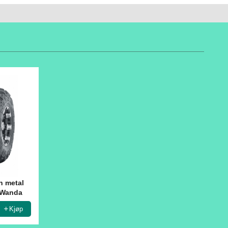
n metal
 Wanda
Kjøp