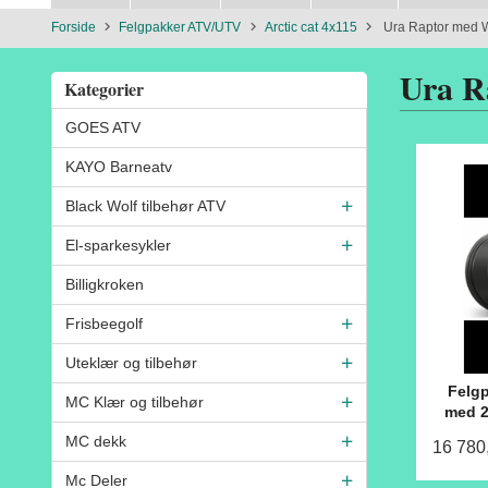
Forside
Felgpakker ATV/UTV
Arctic cat 4x115
Ura Raptor med 
Ura R
Kategorier
GOES ATV
KAYO Barneatv
Black Wolf tilbehør ATV
El-sparkesykler
Billigkroken
Frisbeegolf
Uteklær og tilbehør
Felgp
MC Klær og tilbehør
med 2
MC dekk
16 780
Mc Deler