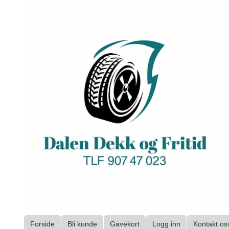
Gå
til
innholdet
Forside
Bli kunde
Gavekort
Logg inn
Kontakt os