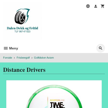
Gå
til
innholdet
Meny
Forside
Frisbeegolf
Golfdisker Axiom
Distance Drivers