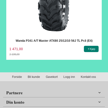
Wanda P341 A/T Master ATX80 25/12/10 56J TL Pr.6 (E4)
1 471,00
Kjøp
2 108,00
Rabatt
Forside
Bli kunde
Gavekort
Logg inn
Kontakt oss
Partnere
Din konto