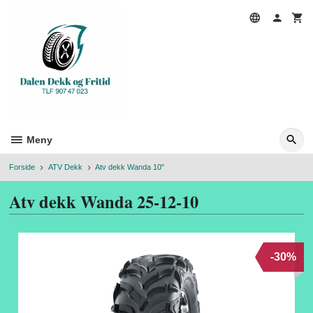
Gå
til
innholdet
Meny
Forside
ATV Dekk
Atv dekk Wanda 10"
Atv dekk Wanda 25-12-10
-30%