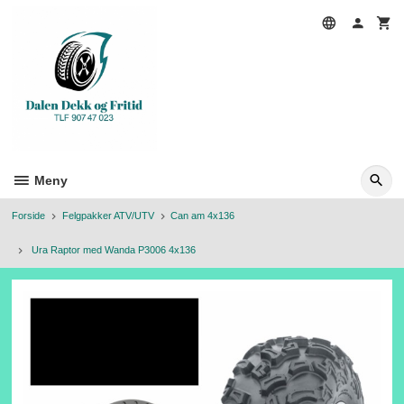
Gå
til
innholdet
Meny
Forside
Felgpakker ATV/UTV
Can am 4x136
Ura Raptor med Wanda P3006 4x136