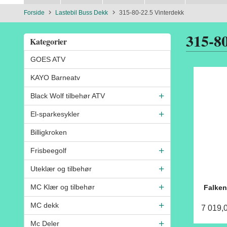
Forside
Lastebil Buss Dekk
315-80-22.5 Vinterdekk
315-8
Kategorier
GOES ATV
KAYO Barneatv
Black Wolf tilbehør ATV
El-sparkesykler
Billigkroken
Frisbeegolf
Uteklær og tilbehør
MC Klær og tilbehør
Falken
MC dekk
7 019,
Mc Deler