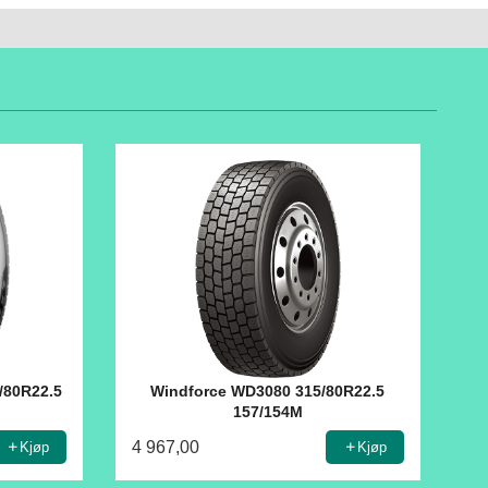
5/80R22.5
Windforce WD3080 315/80R22.5
157/154M
4 967,00
Kjøp
Kjøp