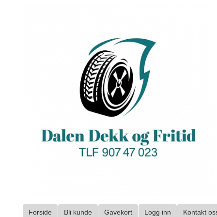
Gå
til
innholdet
Forside
Bli kunde
Gavekort
Logg inn
Kontakt os