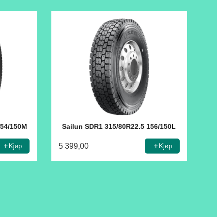
154/150M
Sailun SDR1 315/80R22.5 156/150L
5 399,00
Kjøp
Kjøp