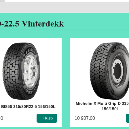
0-22.5 Vinterdekk
Michelin X Multi Grip D 31
 BI856 315/80R22.5 156/150L
156/150L
00
10 907,00
Kjøp