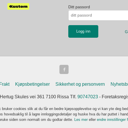
Ditt passord
G
Frakt
Kjøpsbetingelser
Sikkerhet og personvern
Nyhetsb
 Hertug Skules vei 361 7100 Rissa Tlf.
90747023
- Foretaksreg
k bruker cookies slik at du får en bedre kjøpsopplevelse og vi kan yte deg bed
s hovedsaklig til å lagre innloggingsdetaljer og huske hva du har puttet i han
 bruke siden som normalt om du godtar dette.
Les mer
eller
endre innstillinger 