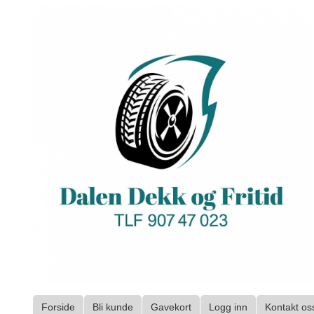
Gå
til
innholdet
Forside
Bli kunde
Gavekort
Logg inn
Kontakt os