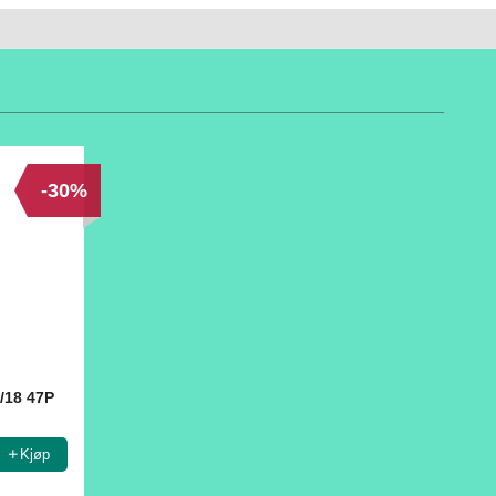
-30%
/18 47P
Kjøp