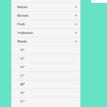
Rabatt
Metzler
Michelin
Pirelli
Vrederstein
Wanda
10"
12"
14"
17"
18"
19"
21"