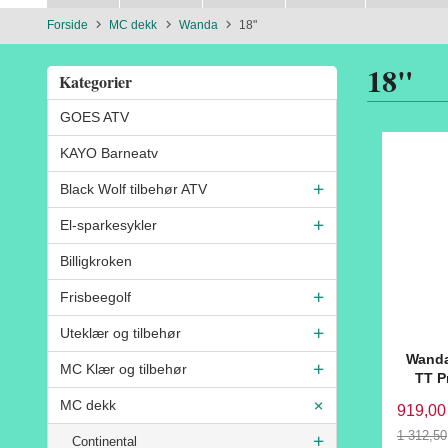
Forside
MC dekk
Wanda
18"
18"
Kategorier
GOES ATV
KAYO Barneatv
Black Wolf tilbehør ATV
El-sparkesykler
Billigkroken
Frisbeegolf
Uteklær og tilbehør
Wanda
MC Klær og tilbehør
TT P
MC dekk
919,00
1 312,50
Continental