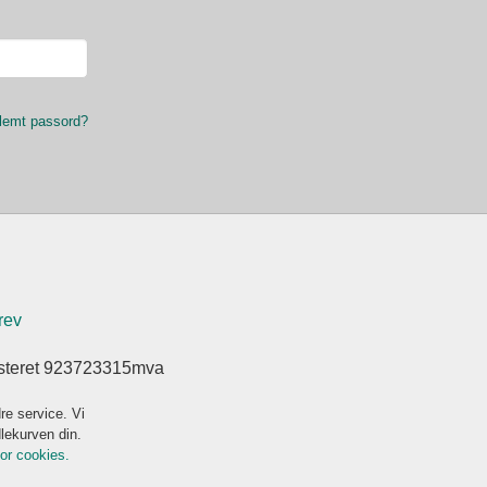
lemt passord?
rev
isteret 923723315mva
re service. Vi
dlekurven din.
for cookies.